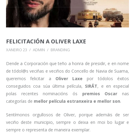
FELICITACIÓN A OLIVER LAXE
XANEIRO 23
/
ADMIN
/
BRANDING
Dende a Corporación que teño a honra de presidir, e en nome
de tódol@s veciñas e veciños do Concello de Navia de Suarna,
queremos felicitar a
Oliver Laxe
por tódolos éxitos
conseguidos coa súa última película,
SIRĀT
, e en especial
polas recentes nominacións ós
premios Oscar
nas
categorías de
mellor película estranxeira e mellor son
.
Sentímonos orgullosos de Oliver, porque ademáis de ser
veciño deste municipio, sempre o deixa en moi bo lugar e
sempre o representa de maneira exemplar.