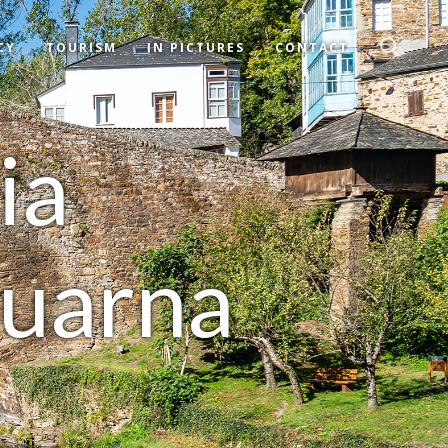
CY
TOURISM
IN PICTURES
CONTACT
ia
Suarna