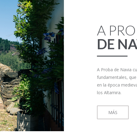
A PR
DE NA
A Proba de Navia c
fundamentales, que 
en la época medieval
los Altamira.
MÁS