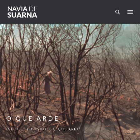
Pasar al contenido principal
O QUE ARDE
INICIO
/
TURISMO
/
O QUE ARDE