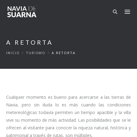
Pasar al contenido principal
A RETORTA
INICIO
/
TURISMO
/
A RETORTA
Cualquier momento es bueno para acercarse a las tierras de
Navia, pero sin duda lo es más cuando las condiciones
metereológicas todavía permiten un tiempo apacible y la villa
vive su momento de más actividad. Las posibilidades que se le
ofrecen al visitante para conocer la riqueza natural, histórica y
patrimonial a través de rutas, son múltiples.