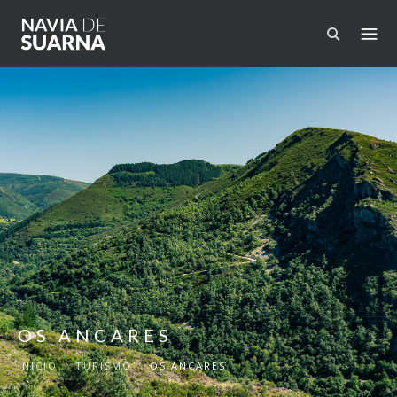
Pasar al contenido principal
OS ANCARES
INICIO
/
TURISMO
/
OS ANCARES