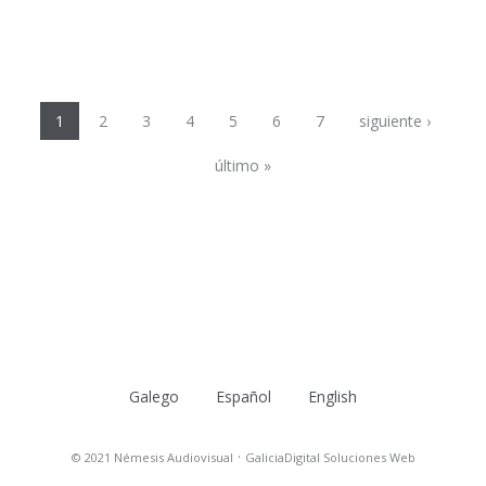
Páginas
1
2
3
4
5
6
7
siguiente ›
último »
Galego
Español
English
·
© 2021 Némesis Audiovisual
GaliciaDigital Soluciones Web